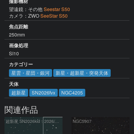
撮影機材
望遠鏡：その他
Seestar S50
カメラ：ZWO
SeeStar S50
焦点距離
250mm
画像処理
SI10
カテゴリー
星雲・星団・銀河
新星・超新星・突発天体
天体
超新星
SN2026fvx
NGC4205
関連作品
超新星 SN2026kid：2026/05/18
NGC5907