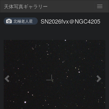
天体写真ギャラリー
Togg
navig
SN2026fvx＠NGC4205
北極老人星