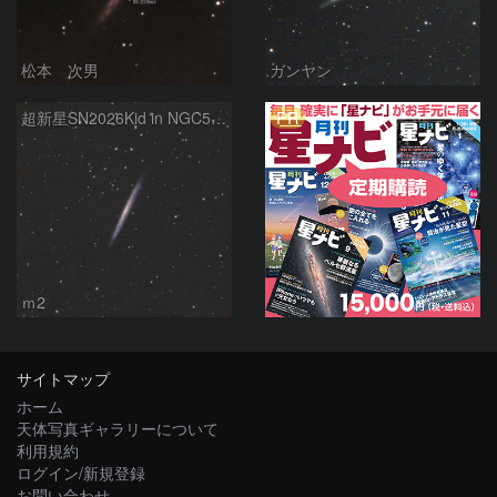
松本 次男
ガンヤン
PR
超新星SN2026Kid in NGC5907
ｍ2
サイトマップ
ホーム
天体写真ギャラリーについて
利用規約
ログイン/新規登録
お問い合わせ