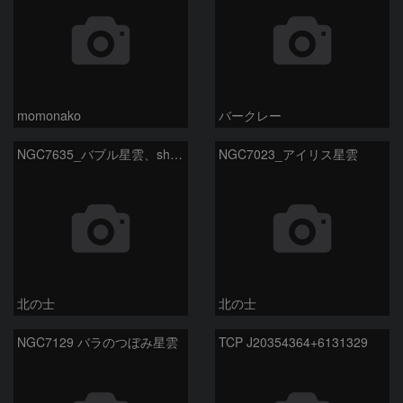
momonako
バークレー
NGC7635_バブル星雲、sh2-157_くわがた星雲
NGC7023_アイリス星雲
北の士
北の士
NGC7129 バラのつぼみ星雲
TCP J20354364+6131329