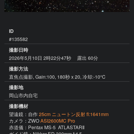
ID
#135582
撮影日時
2026年5月10日 2時22分47秒
露出 60分
撮影方法
直焦点撮影, Gain:100, 180秒 x 20, 冷却:-10℃
撮影地
岡山市内自宅
撮影機材
望遠鏡：自作
25cm ニュートン反射 fl:1641mm
カメラ：ZWO
ASI2600MC Pro
赤道儀：Pentax MS-5  ATLASTARⅡ

ガイド鏡：Nikkor ED 300mm f:4.5
