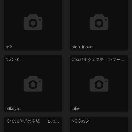
ｍ2
oton_inoue
NGC40
Ced214 クエスチョンマーク星雲の“心臓部”
mikoyan
take
IC1396付近の空域 260720
NGC6951