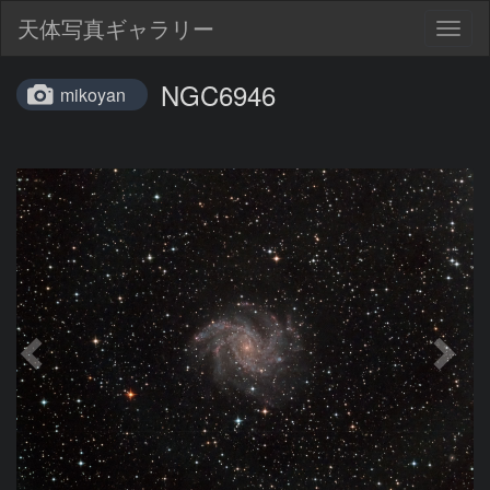
天体写真ギャラリー
Togg
navig
NGC6946
mikoyan