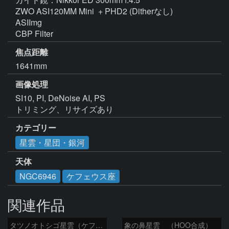
ZWO ASI120MM Mini  + PHD2 (Ditherなし)

ASIImg

焦点距離
1641mm
画像処理
SI10, PI, DeNoise AI, PS

トリミング、リサイズあり
カテゴリー
星雲・星団・銀河
天体
NGC6946
ケフェウス座
関連作品
タツノオトシゴ星雲（ケフェウス座）
象の鼻星雲 （HOO合成）