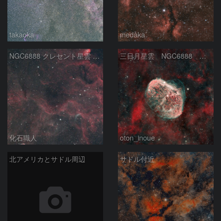
takaoka
medaka
NGC6888 クレセント星雲 Sh2-101 チューリップ星雲 WR134 はくちょう座
三日月星雲 NGC6888 （HOO合成）
化石職人
oton_inoue
北アメリカとサドル周辺
サドル付近