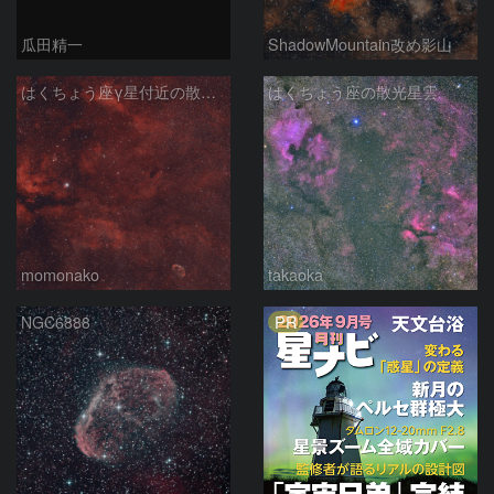
瓜田精一
ShadowMountain改め影山
はくちょう座γ星付近の散光星雲 260614
はくちょう座の散光星雲
momonako
takaoka
PR
NGC6888