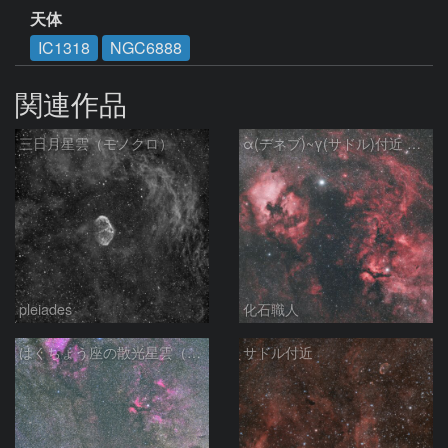
天体
IC1318
NGC6888
関連作品
三日月星雲（モノクロ）
α(デネブ)~γ(サドル)付近 NGC7000 北アメリカ星雲 IC5067~5070 ペリカン星雲 はくちょう座
pleiades
化石職人
はくちょう座の散光星雲（１００ｍｍ）
サドル付近