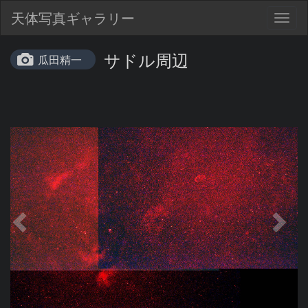
天体写真ギャラリー
Togg
navig
サドル周辺
瓜田精一