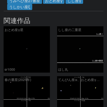
うみへび座27番星
おとめ座γ
しし座γ
うしかい座ξ
関連作品
おとめ座γ星
しし座の二重星
sr1000
ほし丸
春の重星(2025年)
てんびん座α、おとめ座γ、へびつかい座ο、36番星