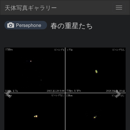
天体写真ギャラリー
Togg
navig
春の重星たち
Persephone