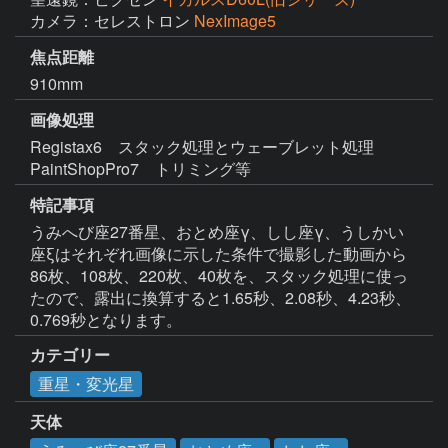
カメラ：セレストロン
NexImage5
焦点距離
910mm
画像処理
Registax6　スタック処理とウェーブレット処理

特記事項
うみへび座27番星、おとめ座γ、しし座γ、うしかい
座ξはそれぞれ画像に示した条件で撮影した動画から
86枚、108枚、220枚、40枚を、スタック処理に使っ
たので、露出に換算すると1.65秒、2.08秒、4.23秒、
カテゴリー
重星・変光星
天体