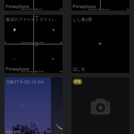
Persephone
Persephone
復活のファーストライト(金星,γLeo,γVir,35Sex)
しし座γ星
Persephone
ほし丸
PR
月齢27.9 (22-10-24)
alphavir