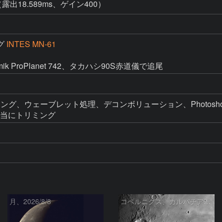
（露出18.589ms、ゲイン400）
グ
INTES MN-61
ik ProPlanet 742、タカハシ90S赤道儀で追尾
スタッキング、ウェーブレット処理、デコンボリューション、Photosho
相当にトリミング
月、2026/8/8
コペルニクス、カルパチア山脈付近