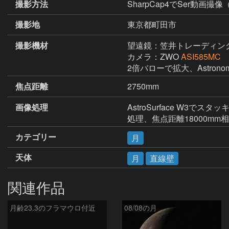
撮影方法
SharpCap4でSer動画撮像
撮影地
東京都町田市
撮影機材
望遠鏡：笠井トレーディン
カメラ：ZWO
ASI585MC
2倍バローで拡大、Astronom
焦点距離
2750mm
画像処理
AstroSurface W3で
処理、焦点距離18000mm
カテゴリー
月
天体
月
直線壁
関連作品
月齢23.3のフラマウロ付近
08/08の月