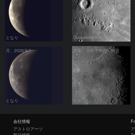
となり
DunkelerMond
月、2026/8/7
月面「月面中央部」附近
となり
かあ
会社情報
Fo
アストロアーツ
ア
製品情報
Tw