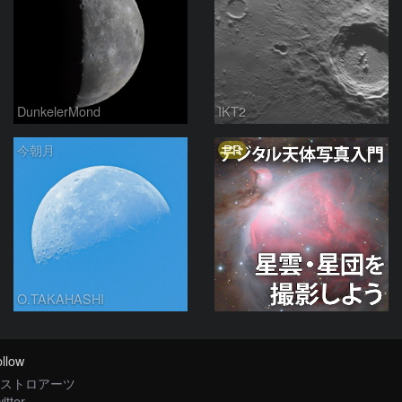
DunkelerMond
IKT2
PR
今朝月
O.TAKAHASHI
llow
ストロアーツ
itter