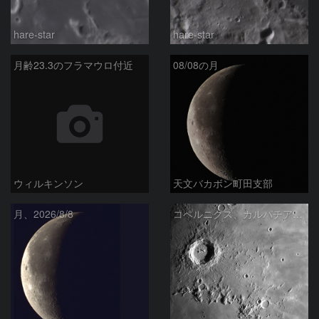
hare-star
hare-star
月齢23.3のフラマウロ付近
08/08の月
ウィルキンソン
天文バカボン町田支部
月、2026/8/8
コペルニクス、カルパチア山脈付近