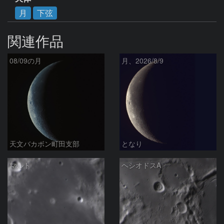
月
下弦
関連作品
08/09の月
月、2026/8/9
天文バカボン町田支部
となり
マルト
ヘシオドスA