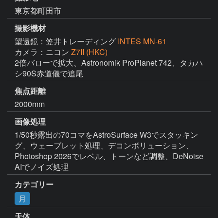
東京都町田市
撮影機材
望遠鏡：笠井トレーディング
INTES MN-61
カメラ：ニコン
Z7II (HKC)
2倍バローで拡大、Astronomik ProPlanet 742、タカハ
シ90S赤道儀で追尾
焦点距離
2000mm
画像処理
1/50秒露出の70コマをAstroSurface W3でスタッキン
グ、ウェーブレット処理、デコンボリューション、
Photoshop 2026でレベル、トーンなど調整、DeNoise 
AIでノイズ処理
カテゴリー
月
天体