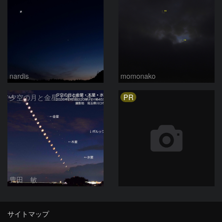
nardis
momonako
PR
夕空の月と金星・木星・水星の接近 2026/6/18
豊田 敏
サイトマップ