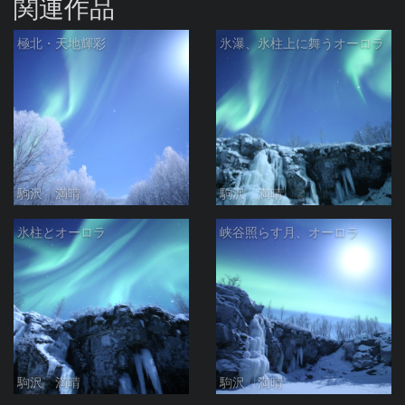
関連作品
極北・天地輝彩
氷瀑、氷柱上に舞うオーロラ
駒沢 満晴
駒沢 満晴
氷柱とオーロラ
峡谷照らす月、オーロラ
駒沢 満晴
駒沢 満晴