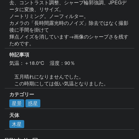
去、コントラスト調整、シャープ輪郭強調、JPEGデ
ータに変換、リサイズ。

ノートリミング。ノーフィルター。

カメラの「長時間露光時のノイズ」除去ではなく撮影
後に手間を掛けて

輝点ノイズを消しています→画像のシャープさを残す
ためです。
特記事項
気温：＋18.0℃　湿度：90％

　五月晴れになりませんでした。

カテゴリー
星景
惑星
天体
木星