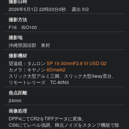
撮影日時
2026年5月1日 22時23分0秒
露出 5分
撮影方法
F16 ISO100
撮影地
沖縄県国頭郡 東村
撮影機材
望遠鏡：タムロン
SP 15-30mmF2.8 Vi USD G2
カメラ：キヤノン
6Dmark2
スリック大型アルミ三脚、スリック大型3way雲台、
リモートレリーズ　TC-80N3
焦点距離
24mm
画像処理
DPP4にてCR2をTIFFデータに変換。

CS6にてレベル強調、輝点ノイズをスタンプ機能で除