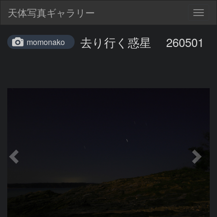
天体写真ギャラリー
Togg
navig
去り行く惑星 260501
momonako