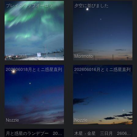
ブレイクアップオーロラ
夕空に並びました
駒沢 満晴
Morimoto
202606018月とミニ惑星直列
202606016月とミニ惑星直列
Nozzie
Nozzie
月と惑星のランデブー 2026/06/19
木星 金星 三日月 260618