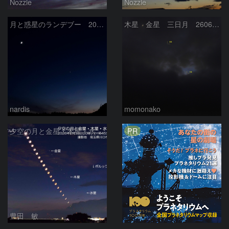
Nozzie
Nozzie
月と惑星のランデブー 2026/06/19
木星 金星 三日月 260618
nardis
momonako
PR
夕空の月と金星・木星・水星の接近 2026/6/18
豊田 敏