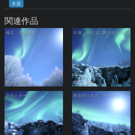
木星
関連作品
極北・天地輝彩
氷瀑、氷柱上に舞うオーロラ
駒沢 満晴
駒沢 満晴
氷柱とオーロラ
峡谷照らす月、オーロラ