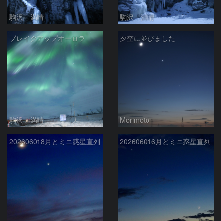
駒沢 満晴
駒沢 満晴
ブレイクアップオーロラ
夕空に並びました
駒沢 満晴
Morimoto
202606018月とミニ惑星直列
202606016月とミニ惑星直列