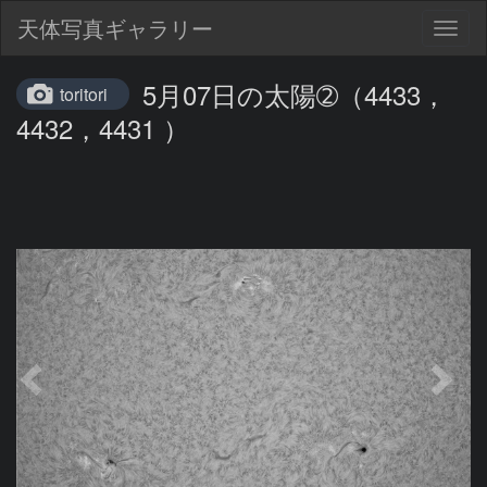
天体写真ギャラリー
Togg
navig
5月07日の太陽➁（4433，
toritori
4432，4431 ）