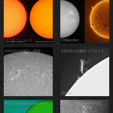
（＾０＾）コメト
Chibamber
8月6日の太陽①（西面 ）
8月6日の太陽②（プロミネン北東縁 ）
toritori
toritori
昨日の活動領域 4498,4500：2026/08/05
8/6朝の太陽(Hα中心付近、4498、4502付近)