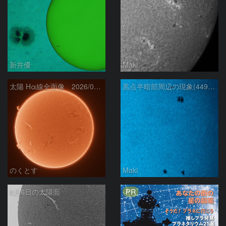
新井優
Maki
太陽 Hα線全面像 2026/08/06
黒点半暗部周辺の現象(4498、4502付近)8/6
のくとす
Maki
PR
8月6日の太陽面