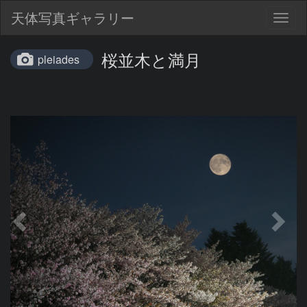
天体写真ギャラリー
Togg
navig
桜並木と満月
pleiades