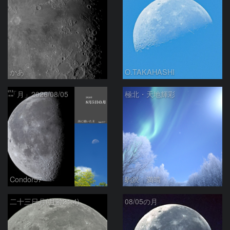
かあ
O.TAKAHASHI
「月」2026/08/05
極北・天地輝彩
Condor57
駒沢 満晴
二十三日月(月齢21.4)
08/05の月