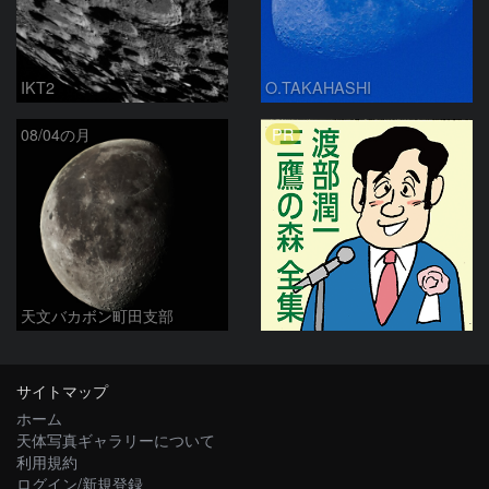
IKT2
O.TAKAHASHI
PR
08/04の月
天文バカボン町田支部
サイトマップ
ホーム
天体写真ギャラリーについて
利用規約
ログイン/新規登録