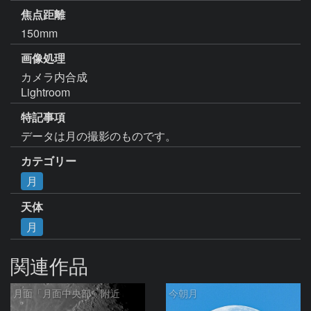
焦点距離
150mm
画像処理
カメラ内合成

Lightroom
特記事項
データは月の撮影のものです。
カテゴリー
月
天体
月
関連作品
月面「月面中央部」附近
今朝月