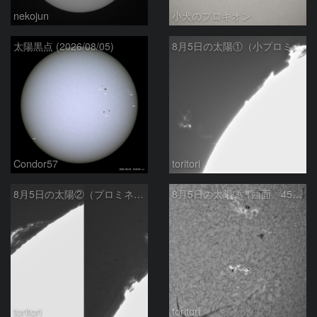
nekojun
小犬のプロキオン
太陽黒点 (2026/08/05)
8月5日の太陽①（小プロミネン噴出 ）
Condor57
toritori
8月5日の太陽②（プロミネンス北東縁 ）
8月5日の太陽➂（西面 4502 C1.7フレア ）
toritori
toritori