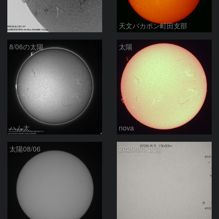
ta-o
天文バカボン町田支部
8/06の太陽
太陽
ハム太
nova
太陽08/06
2026/8/5 太陽