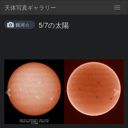
天体写真ギャラリー
Togg
navig
5/7の太陽
銀河☆