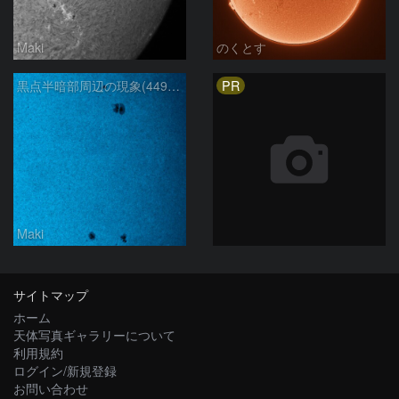
Maki
のくとす
PR
黒点半暗部周辺の現象(4498、4502付近)8/6
Maki
サイトマップ
ホーム
天体写真ギャラリーについて
利用規約
ログイン/新規登録
お問い合わせ