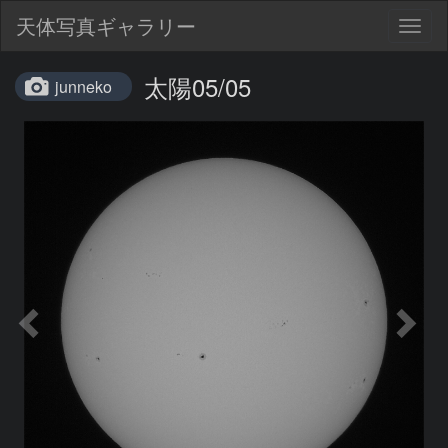
天体写真ギャラリー
Togg
navig
太陽05/05
junneko