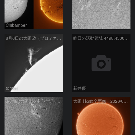
Chibamber
toritori
8月6日の太陽②（プロミネン北東縁 ）
昨日の活動領域 4498,4500：2026/08/05
toritori
新井優
8/6朝の太陽(Hα中心付近、4498、4502付近)
太陽 Hα線全面像 2026/08/06