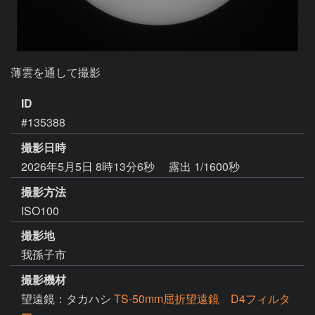
薄雲を通して撮影
ID
#135388
撮影日時
2026年5月5日 8時13分6秒
露出 1/1600秒
撮影方法
ISO100
撮影地
我孫子市
撮影機材
望遠鏡：タカハシ
TS-50mm屈折望遠鏡 D4フィルタ
ー