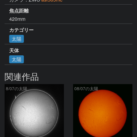
焦点距離
420mm
カテゴリー
太陽
天体
太陽
関連作品
8/07の太陽
08/07の太陽