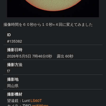
撮像時間を６０秒から１０秒×４回に変えてみました
ID
#135382
撮影日時
2026年5月5日 7時46分0秒
露出 60秒
撮影方法
f7
撮影地
岡山県
撮影機材
望遠鏡：Lunt
LS60T
カメラ：ZWO
asi585mc