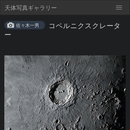
天体写真ギャラリー
Togg
navig
コペルニクスクレータ
佐々木一男
ー