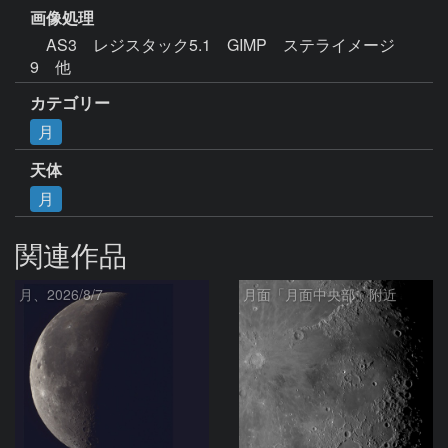
画像処理
　AS3　レジスタック5.1　GIMP　ステライメージ
9　他
カテゴリー
月
天体
月
関連作品
月、2026/8/7
月面「月面中央部」附近