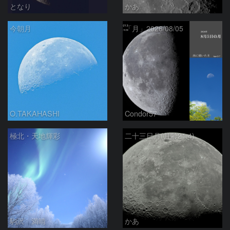
となり
かあ
今朝月
「月」2026/08/05
O.TAKAHASHI
Condor57
極北・天地輝彩
二十三日月(月齢21.4)
駒沢 満晴
かあ