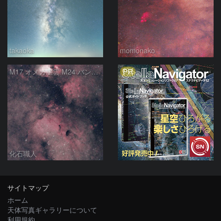
takaoka
momonako
PR
M17 オメガ星雲 M24 バンビの横顔 いて座
化石職人
サイトマップ
ホーム
天体写真ギャラリーについて
利用規約