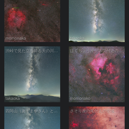
momonako
takaoka
渋峠で見た立ち昇る天の川銀河
はくちょう座デネブ付近の空域 260720
takaoka
momonako
四阿山（あずまやさん）と立ち昇る夏の銀河
さそり座の尾付近の空域 260718