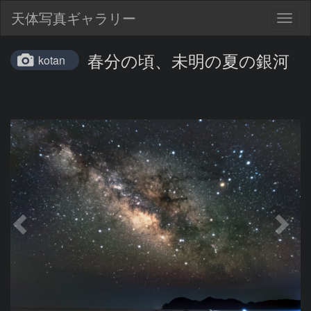
天体写真ギャラリー
Togg
navig
春分の頃、未明の夏の銀河
kotan