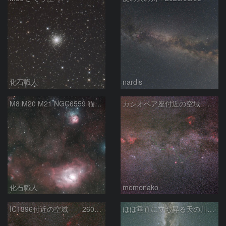
化石職人
nardis
M8 M20 M21 NGC6559 猫の手星雲 いて座
カシオペア座付近の空域 260720
化石職人
momonako
IC1396付近の空域 260720
ほぼ垂直に立ち昇る天の川銀河