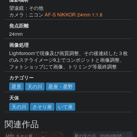
望遠鏡：その他
カメラ：ニコン
AF-S NIKKOR 24mm 1:1.8
焦点距離
24mm
画像処理
Lighitoroomで現像及び画質調整、その後連続した３枚
のみステライメージ9上でコンポジットと画像調整、
フォトショップにて画像、トリミング等最終調整
カテゴリー
星景
天の川
星座・星野
天体
天の川
さそり座
いて座
関連作品
M80 さそり座
夏の天の川 2026/08/05