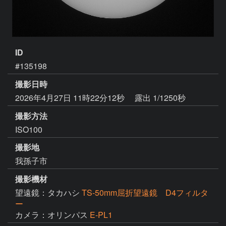
ID
#135198
撮影日時
2026年4月27日 11時22分12秒
露出 1/1250秒
撮影方法
ISO100
撮影地
我孫子市
撮影機材
望遠鏡：タカハシ
TS-50mm屈折望遠鏡 D4フィルタ
ー
カメラ：オリンパス
E-PL1