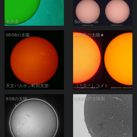
新井優
Sorachu-hai
08/08の太陽
★本日の太陽★
天文バカボン町田支部
（＾０＾）コメト
8/08の太陽
8月8日の太陽面