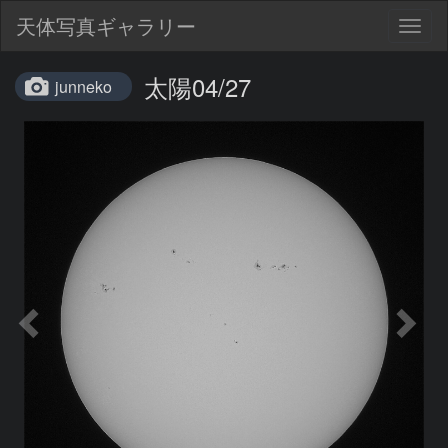
天体写真ギャラリー
Togg
navig
太陽04/27
junneko