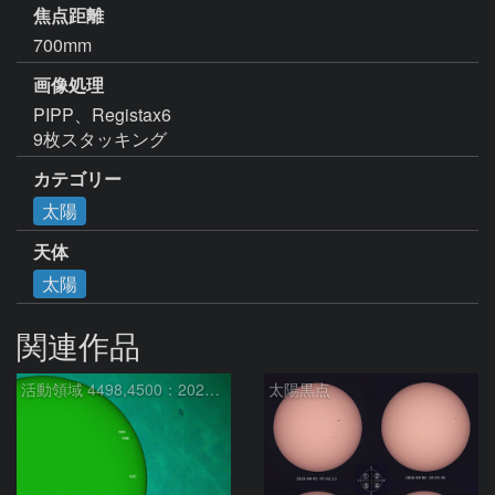
焦点距離
700mm
画像処理
PIPP、Registax6

9枚スタッキング
カテゴリー
太陽
天体
太陽
関連作品
活動領域 4498,4500：2026/08/08
太陽黒点