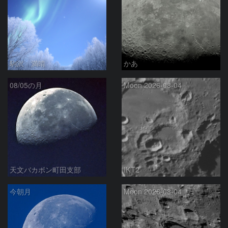
駒沢 満晴
かあ
08/05の月
Moon 2026-08-04
天文バカボン町田支部
IKT2
今朝月
Moon 2026-08-04