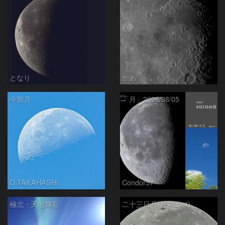
となり
かあ
今朝月
「月」2026/08/05
O.TAKAHASHI
Condor57
極北・天地輝彩
二十三日月(月齢21.4)