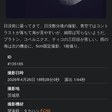
日没前に曇ってきて、日没数分後の撮影。青空ではコント
ラストが落ちて海が見やすいが、細部は写らないようだ。
プラトン、コペルニクス、ティコの三巨頭が美しい。雨の
海は次の機会に。5cm固定撮影、1枚撮り。
ID
#135185
撮影日時
2026年4月26日 18時28分0秒
露出 1/44秒
撮影地
茨城県
撮影機材
望遠鏡：タカハシ
FC50