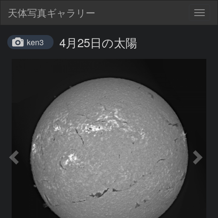
天体写真ギャラリー
Togg
navig
4月25日の太陽
ken3