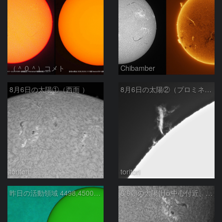
（＾０＾）コメト
Chibamber
8月6日の太陽①（西面 ）
8月6日の太陽②（プロミネン北東縁 ）
toritori
toritori
昨日の活動領域 4498,4500：2026/08/05
8/6朝の太陽(Hα中心付近、4498、4502付近)