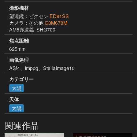
撮影機材
望遠鏡：ビクセン
ED81SS
カメラ：その他
G3M678M
AM5赤道義  SHG700
焦点距離
625mm
画像処理
AS!4、Imppg、StellaImage10
カテゴリー
太陽
天体
太陽
関連作品