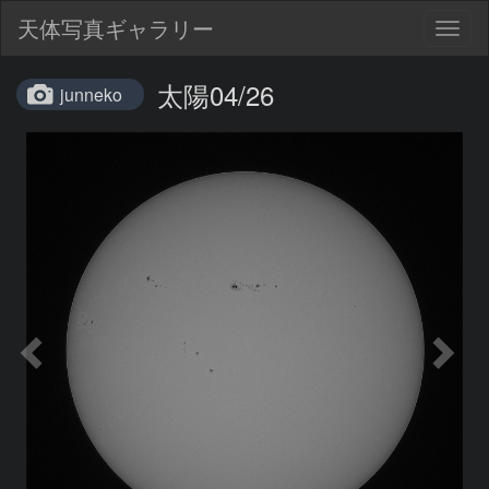
天体写真ギャラリー
Togg
navig
太陽04/26
junneko