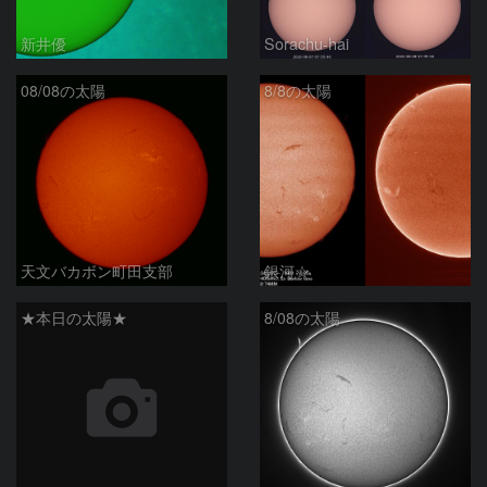
新井優
Sorachu-hai
08/08の太陽
8/8の太陽
天文バカボン町田支部
銀河☆
★本日の太陽★
8/08の太陽