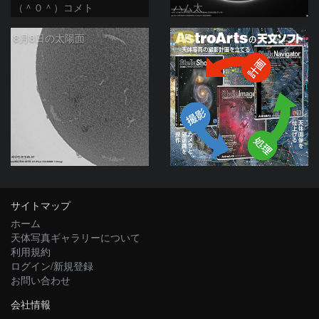
（＾０＾）コメト
ハム太
PR
8月8日の太陽面
ta-o
サイトマップ
ホーム
天体写真ギャラリーについて
利用規約
ログイン/新規登録
お問い合わせ
会社情報