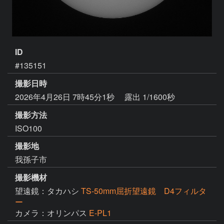
ID
#135151
撮影日時
2026年4月26日 7時45分1秒
露出 1/1600秒
撮影方法
ISO100
撮影地
我孫子市
撮影機材
望遠鏡：タカハシ
TS-50mm屈折望遠鏡 D4フィルタ
ー
カメラ：オリンパス
E-PL1