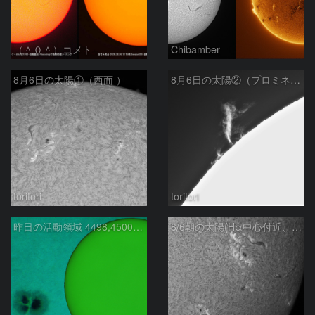
（＾０＾）コメト
Chibamber
8月6日の太陽①（西面 ）
8月6日の太陽②（プロミネン北東縁 ）
toritori
toritori
昨日の活動領域 4498,4500：2026/08/05
8/6朝の太陽(Hα中心付近、4498、4502付近)