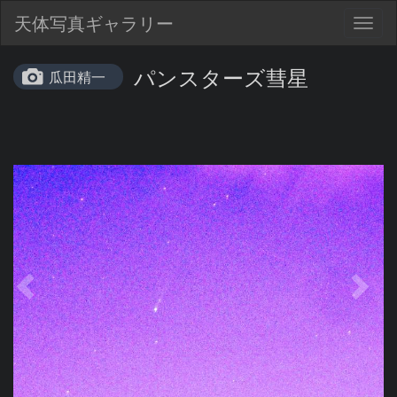
天体写真ギャラリー
Togg
navig
パンスターズ彗星
瓜田精一