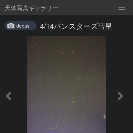
天体写真ギャラリー
Togg
navig
4/14パンスターズ彗星
dobasi