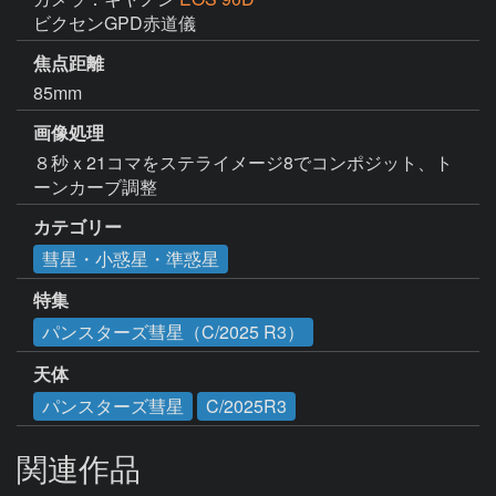
ビクセンGPD赤道儀
焦点距離
85mm
画像処理
８秒ｘ21コマをステライメージ8でコンポジット、ト
ーンカーブ調整
カテゴリー
彗星・小惑星・準惑星
特集
パンスターズ彗星（C/2025 R3）
天体
パンスターズ彗星
C/2025R3
関連作品