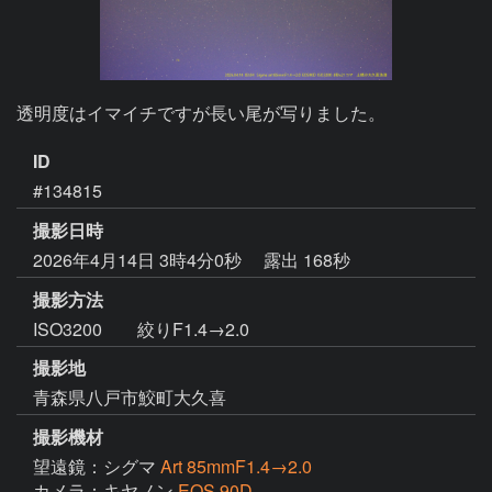
透明度はイマイチですが長い尾が写りました。
ID
#134815
撮影日時
2026年4月14日 3時4分0秒
露出 168秒
撮影方法
ISO3200 絞りF1.4→2.0
撮影地
青森県八戸市鮫町大久喜
撮影機材
望遠鏡：シグマ
Art 85mmF1.4→2.0
カメラ：キヤノン
EOS 90D