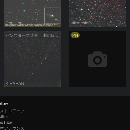
kem.kem
masachin2
PR
パンスターズ彗星 連続写真 再処理
KIHARAN
llow
ストロアーツ
itter
ouTube
空アナウンス