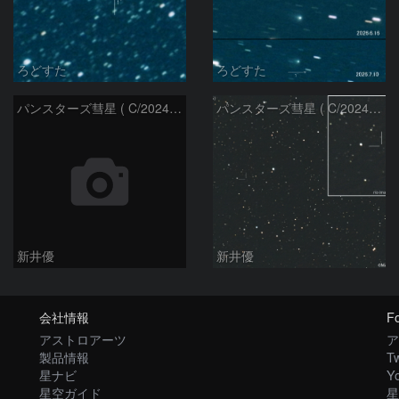
ろどすた
ろどすた
パンスターズ彗星 ( C/2024R4 )：2026/06/28
パンスターズ彗星 ( C/2024G4 )の予報位置：2026/06/23
新井優
新井優
会社情報
Fo
アストロアーツ
ア
製品情報
Tw
星ナビ
Y
星空ガイド
星