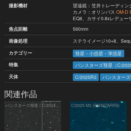
撮影機材
望遠鏡：笠井トレーディン
カメラ：オリンパス
OM-D 
EQ8、カサイ0.8xレデュ
焦点距離
560mm
画像処理
ステライメージ10+8、Sequator
カテゴリー
彗星・小惑星・準惑星
特集
パンスターズ彗星（C/2025
天体
C/2025R3
パンスターズ
関連作品
パンスターズ彗星 ( C/2024R4 )：2026/07/27
C/2025 M2 (PANSTARRS)