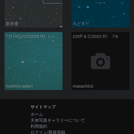
新井優
ろどすた
7月10日のC/2023 R1（パンスターズ彗星）
235P & C/2023 R1 7/9
hoshino-satori
masachin2
サイトマップ
ホーム
天体写真ギャラリーについて
利用規約
ログイン/新規登録