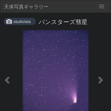
天体写真ギャラリー
Togg
navig
パンスターズ彗星
studiolala