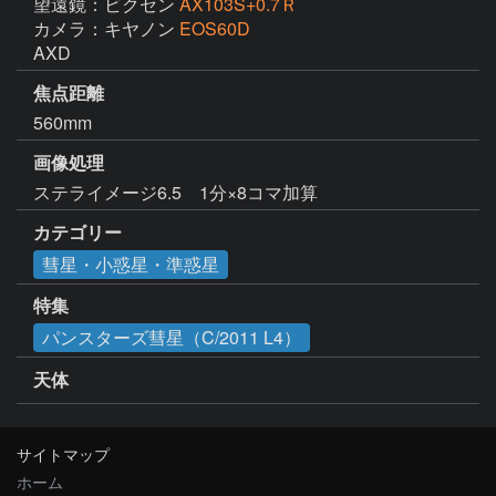
望遠鏡：ビクセン
AX103S+0.7Ｒ
カメラ：キヤノン
EOS60D
AXD
焦点距離
560mm
画像処理
ステライメージ6.5　1分×8コマ加算
カテゴリー
彗星・小惑星・準惑星
特集
パンスターズ彗星（C/2011 L4）
天体
サイトマップ
ホーム