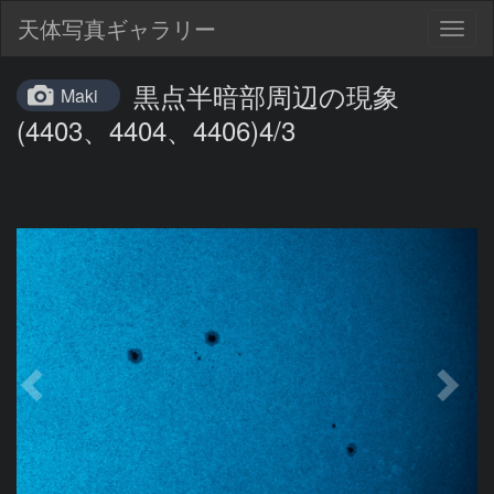
天体写真ギャラリー
Togg
navig
黒点半暗部周辺の現象
Maki
(4403、4404、4406)4/3