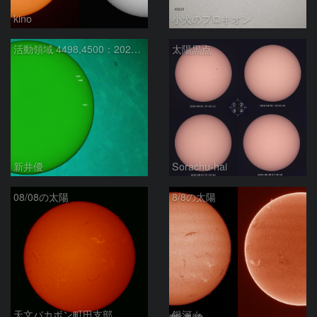
kino
小犬のプロキオン
活動領域 4498,4500：2026/08/08
太陽黒点
新井優
Sorachu-hai
08/08の太陽
8/8の太陽
天文バカボン町田支部
銀河☆