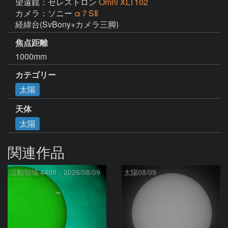
望遠鏡：セレストロン
Omni XLT102
カメラ：ソニー
α７SⅡ
経緯台(SvBony+カメラ三脚)
焦点距離
1000mm
カテゴリー
太陽
天体
太陽
関連作品
活動領域 4498：2026/08/09
太陽08/09