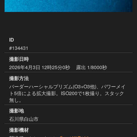
ID
#134431
撮影日時
2026年4月3日 12時25分0秒
露出 1/8000秒
撮影方法
バーダーハーシャルプリズム(O3+O3他)、パワーメイ
ト5倍による拡大撮影。ISO200で1枚撮り。スタック
無し。
撮影地
石川県白山市
撮影機材