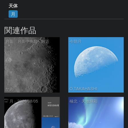
天体
月
関連作品
月面「月面中央部」附近
今朝月
かあ
O.TAKAHASHI
「月」2026/08/05
極北・天地輝彩