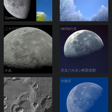
Condor57
駒沢 満晴
二十三日月(月齢21.4)
08/05の月
かあ
天文バカボン町田支部
Moon 2026-08-04
今朝月