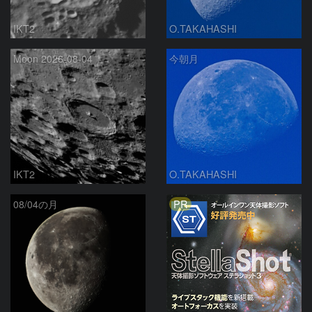
IKT2
O.TAKAHASHI
Moon 2026-08-04
今朝月
IKT2
O.TAKAHASHI
PR
08/04の月