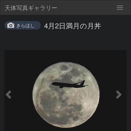
天体写真ギャラリー
Togg
navig
4月2日満月の月丼
きらほし