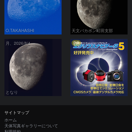
O.TAKAHASHI
天文バカボン町田支部
PR
月、2026/8/4
となり
サイトマップ
ホーム
天体写真ギャラリーについて
利用規約