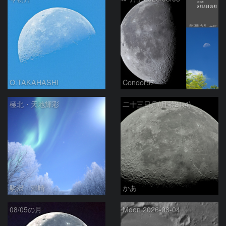
O.TAKAHASHI
Condor57
極北・天地輝彩
二十三日月(月齢21.4)
駒沢 満晴
かあ
08/05の月
Moon 2026-08-04