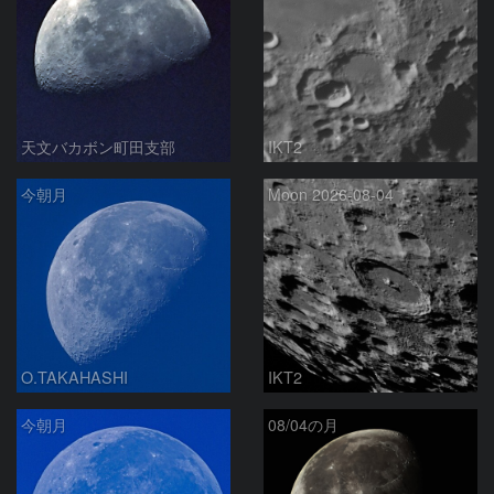
天文バカボン町田支部
IKT2
今朝月
Moon 2026-08-04
O.TAKAHASHI
IKT2
今朝月
08/04の月