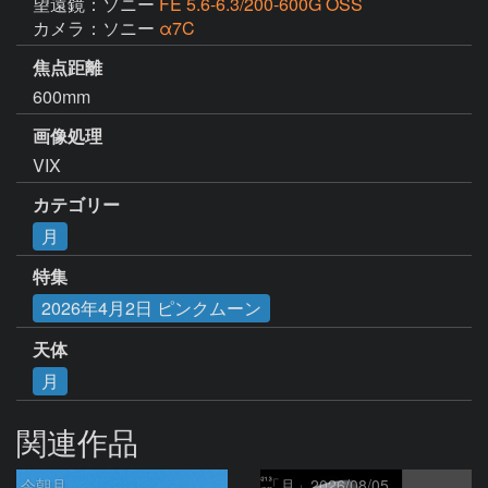
望遠鏡：ソニー
FE 5.6-6.3/200-600G OSS
カメラ：ソニー
α7C
焦点距離
600mm
画像処理
VIX
カテゴリー
月
特集
2026年4月2日 ピンクムーン
天体
月
関連作品
今朝月
「月」2026/08/05