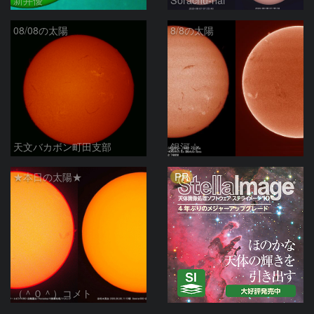
08/08の太陽
8/8の太陽
天文バカボン町田支部
銀河☆
PR
★本日の太陽★
（＾０＾）コメト