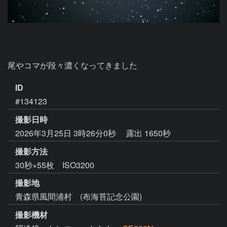
尾やコマが段々濃くなってきました
ID
#134123
撮影日時
2026年3月25日 3時26分0秒
露出 1650秒
撮影方法
30秒×55枚 ISO3200
撮影地
青森県風間浦村 (布海苔記念公園)
撮影機材