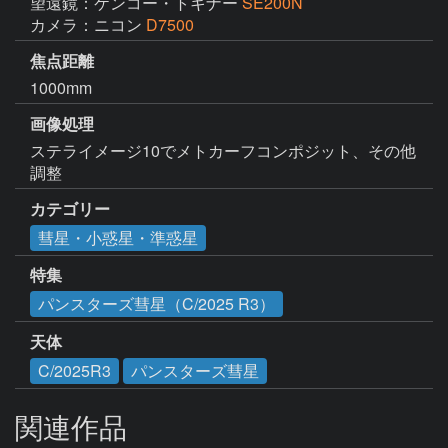
望遠鏡：ケンコー・トキナー
SE200N
カメラ：ニコン
D7500
焦点距離
1000mm
画像処理
ステライメージ10でメトカーフコンポジット、その他
調整
カテゴリー
彗星・小惑星・準惑星
特集
パンスターズ彗星（C/2025 R3）
天体
C/2025R3
パンスターズ彗星
関連作品