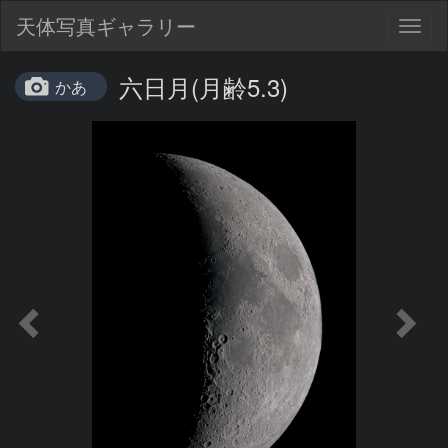
天体写真ギャラリー
Togg
navig
六日月(月齢5.3)
かあ