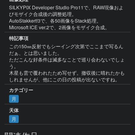
SILKYPIX Developer Studio Pro11で、RAW現像およ
びモザイク合成後の調整処理。

AutoStakkert!3で、各50画像をStack処理。

Microsoft ICE ver.2で、2画像をモザイク合成。
特記事項
この150㎜反射でもシーイング次第でここまで写るん
だぁ、とは思いました。

ただこんな好条件は滅多なことで巡り会わないでしょ
う。

木星も雲で覆われたため写せず。撤収後に晴れたかも
しれませんが、他にこの日の投稿が出ないですね。
カテゴリー
月
天体
月