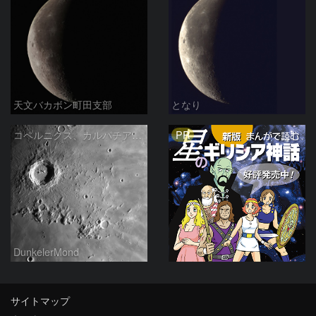
天文バカボン町田支部
となり
PR
コペルニクス、カルパチア山脈付近
DunkelerMond
サイトマップ