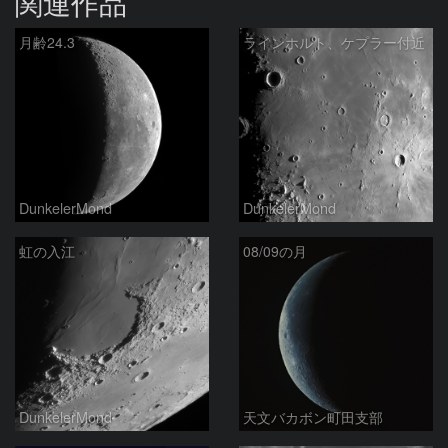
関連作品
月齢24.3
ラインホルト、ケプラー付近
DunkelerMond
DunkelerMond
虹の入江
08/09の月
DunkelerMond
天文バカボン町田支部