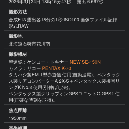
2026年3月24日 18時15分47秒
露出 6.667秒
撮影方法
合成F13 露出各15分の1秒 ISO100 画像ファイル記録
形式RAW
撮影地
北海道石狩市花川南
撮影機材
望遠鏡：ケンコー・トキナー
NEW SE-150N
カメラ：リコー
PENTAX K-70
タカハシ製EM-1型赤道儀 使用(自動追尾)。ペンタック
ス製リアコンバーターA 2X-S＋ペンタックス製接写リ
ングK No.3 使用(引伸ばし法)。

ペンタックス製クリップオンGPSユニットO-GPS1 使
用(正確な時刻を取得)。
焦点距離
1950mm
画像処理