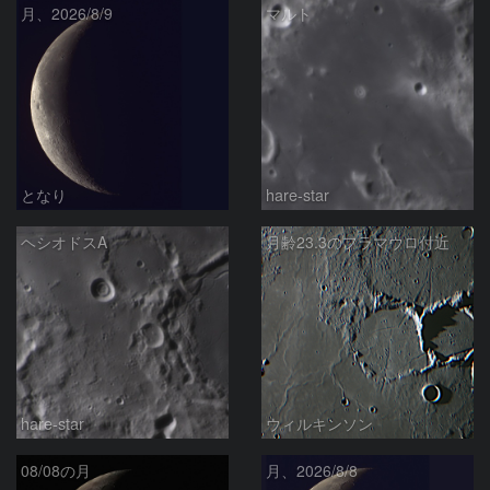
月、2026/8/9
マルト
となり
hare-star
ヘシオドスA
月齢23.3のフラマウロ付近
hare-star
ウィルキンソン
08/08の月
月、2026/8/8