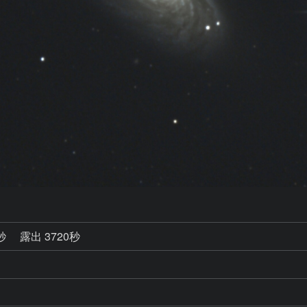
6秒
露出 3720秒