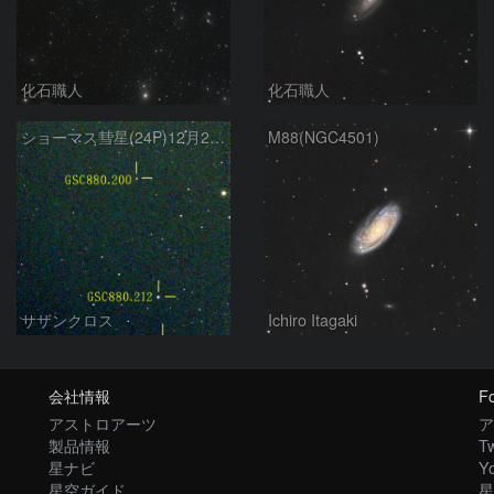
化石職人
化石職人
ショーマス彗星(24P)12月28日 Seestar50
M88(NGC4501)
サザンクロス
Ichiro Itagaki
会社情報
Fo
アストロアーツ
ア
製品情報
Tw
星ナビ
Y
星空ガイド
星