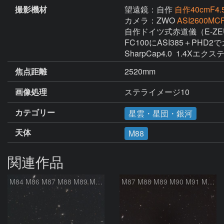
撮影機材
望遠鏡：自作
自作40cmF4.5
カメラ：ZWO
ASI2600MCP
自作ドイツ式赤道儀（E-ZEU
FC100にASI385＋PHD
SharpCap4.0  1.4Xエ
焦点距離
2520mm
画像処理
ステライメージ10
カテゴリー
星雲・星団・銀河
天体
M88
関連作品
M84 M86 M87 M88 M89 M90 M91 マルカリアンの銀河鎖 おとめ座 かみのけ座
M87 M88 M89 M90 M91 M100 マルカリアンの銀河鎖 おとめ座 かみのけ座