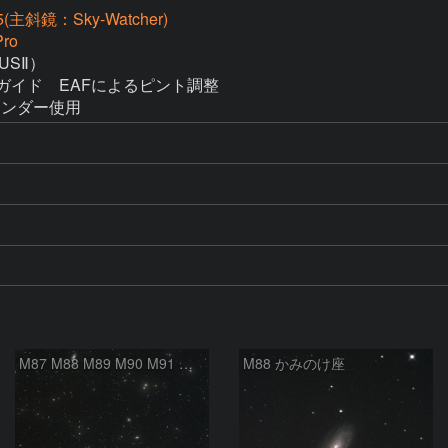
(主斜鏡：Sky-Watcher)
ro
SⅡ）

2でガイド　EAFによるピント調整 

クステンダー使用 
M87 M88 M89 M90 M91 マルカリアンの銀河鎖 おとめ座 かみのけ座
M88 かみのけ座