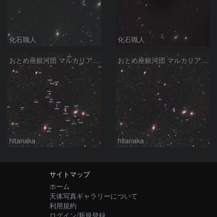
化石職人
化石職人
おとめ座銀河団 マルカリアンチェーン (2)
おとめ座銀河団 マルカリアンチェーン
hltanaka
hltanaka
サイトマップ
ホーム
天体写真ギャラリーについて
利用規約
ログイン/新規登録