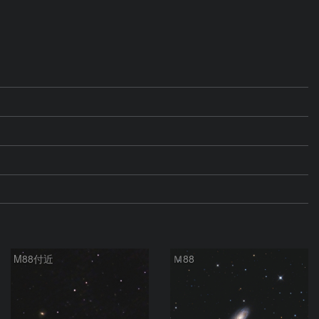
M88付近
Ｍ88