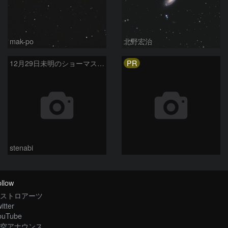
mak-po
北野宏治
PR
12月29日未明のショーマス彗星と銀河の接近
stenabi
llow
ストロアーツ
itter
ouTube
空アナウンス