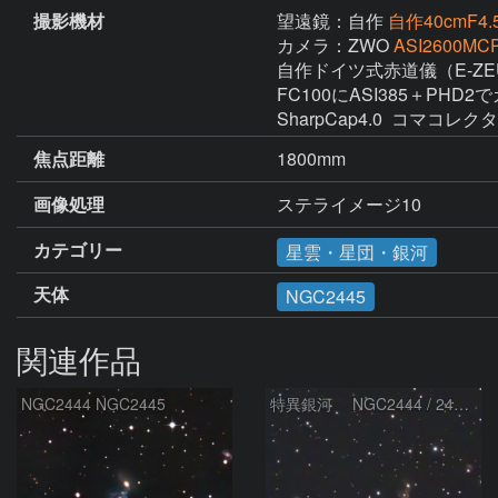
撮影機材
望遠鏡：自作
自作40cmF4.5
カメラ：ZWO
ASI2600MCP
自作ドイツ式赤道儀（E-ZEU
FC100にASI385＋PHD
SharpCap4.0  コマコレ
焦点距離
1800mm
画像処理
ステライメージ10
カテゴリー
星雲・星団・銀河
天体
NGC2445
関連作品
NGC2444 NGC2445
特異銀河 NGC2444 / 2445 ( Arp 143 )