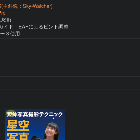
(主斜鏡：Sky-Watcher)
ro
SⅡ）

2でガイド　EAFによるピント調整 

クター３使用 
PR