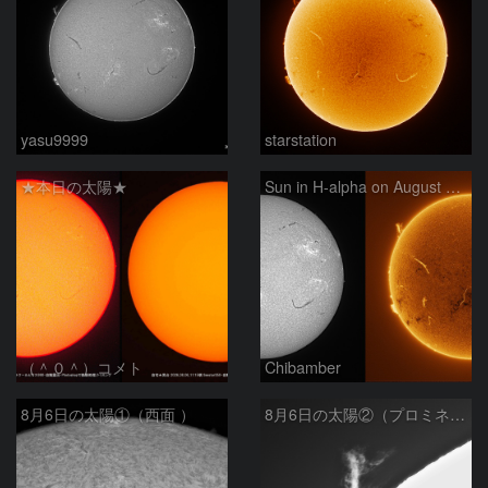
yasu9999
starstation
★本日の太陽★
Sun in H-alpha on August 6, 2026
（＾０＾）コメト
Chibamber
8月6日の太陽①（西面 ）
8月6日の太陽②（プロミネン北東縁 ）