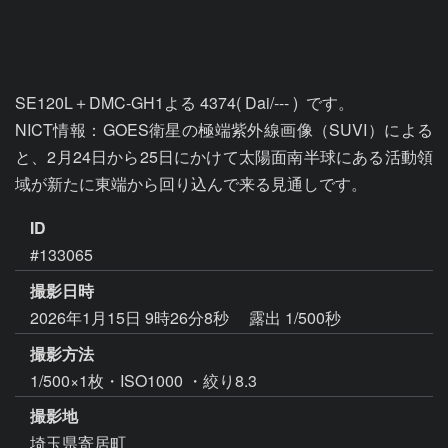
SE120L＋DMC-GH1よる 4374( Dai/--- )  です。

NICT情報：GOES衛星の極端紫外線画像（SUVI）による
と、2月24日から25日にかけて太陽面南半球にある活動領
域が新たに東端から回り込んで来る見通しです。
ID
#133065
撮影日時
2026年1月15日 9時26分8秒
露出 1/500秒
撮影方法
1/500×1枚・ISO1000 ・絞り8.3
撮影地
埼玉県寄居町