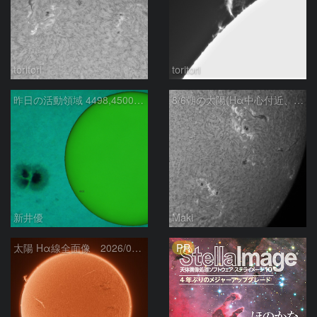
toritori
toritori
昨日の活動領域 4498,4500：2026/08/05
8/6朝の太陽(Hα中心付近、4498、4502付近)
新井優
Maki
PR
太陽 Hα線全面像 2026/08/06