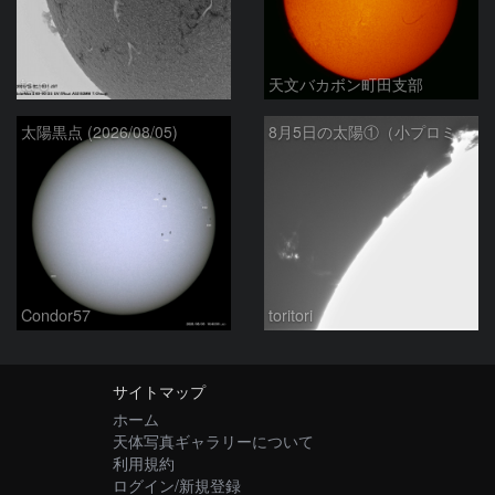
ta-o
天文バカボン町田支部
太陽黒点 (2026/08/05)
8月5日の太陽①（小プロミネン噴出 ）
Condor57
toritori
サイトマップ
ホーム
天体写真ギャラリーについて
利用規約
ログイン/新規登録