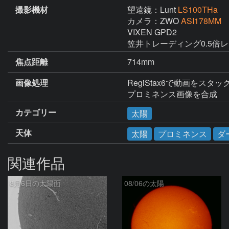
撮影機材
望遠鏡：Lunt
LS100THa
カメラ：ZWO
ASI178MM
VIXEN GPD2

笠井トレーディング0.5倍
焦点距離
714mm
画像処理
RegiStax6で動画をスタ
プロミネンス画像を合成
カテゴリー
太陽
天体
太陽
プロミネンス
ダ
関連作品
8月6日の太陽面
08/06の太陽