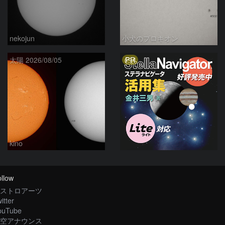
nekojun
小犬のプロキオン
PR
太陽 2026/08/05
kino
llow
ストロアーツ
itter
ouTube
空アナウンス