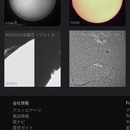
ハム太
nova
8月5日の太陽②（プロミネンス北東縁 ）
8月5日の太陽➂（西面 4502 C1.7フレア ）
toritori
toritori
会社情報
Fo
アストロアーツ
ア
製品情報
Tw
星ナビ
Y
星空ガイド
星