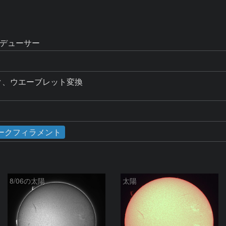
レデューサー
ック、ウエーブレット変換

ークフィラメント
8/06の太陽
太陽