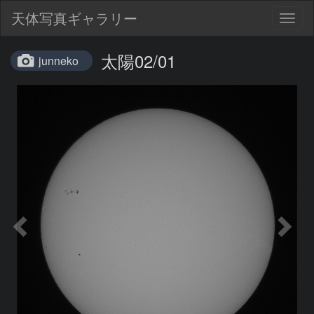
天体写真ギャラリー
Togg
navig
太陽02/01
junneko