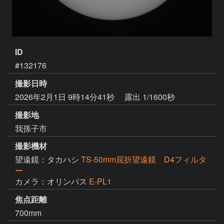
ID
#132176
撮影日時
2026年2月1日 9時14分41秒
露出 1/1600秒
撮影地
我孫子市
撮影機材
望遠鏡：タカハシ
TS-50mm屈折望遠鏡 D4フィルタ
ー
カメラ：オリンパス
E-PL1
焦点距離
700mm