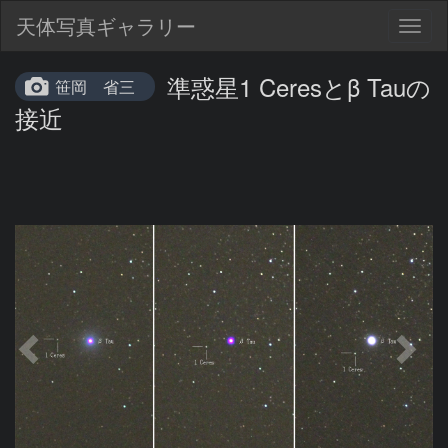
天体写真ギャラリー
Togg
navig
準惑星1 Ceresとβ Tauの
笹岡 省三
接近