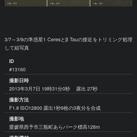
3/7～3/9の準惑星1 Ceresとβ Tauの接近をトリミング処理
して組写真
ID
#13160
撮影日時
2013年3月7日 19時31分0秒
露出 27秒
撮影方法
F1.8 ISO12800 露出1秒9枚の3夜分を合成
撮影地
愛媛県西予市三瓶町あらパーク標高128m