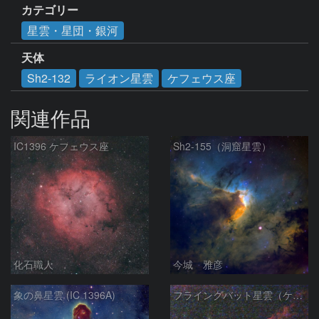
カテゴリー
星雲・星団・銀河
天体
Sh2-132
ライオン星雲
ケフェウス座
関連作品
IC1396 ケフェウス座
Sh2-155（洞窟星雲）
化石職人
今城 雅彦
象の鼻星雲 (IC 1396A)
フライングバット星雲（ケフェウス座）