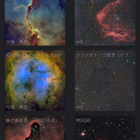
今城 雅彦
ｍ2
IC1396 と ガーネットスター
タツノオトシゴ星雲（ケフェウス座）
今城 雅彦
ｍ2
象の鼻星雲 （HOO合成）
NGC40