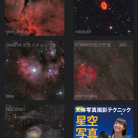
oton_inoue
mikoyan
Ced214 クエスチョンマーク星雲の“心臓部”
IC1396付近の空域 260720
take
momonako
PR
NGC6951