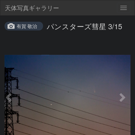
天体写真ギャラリー
Togg
navig
パンスターズ彗星 3/15
有賀 敬治