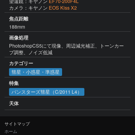
望遠鏡：キヤノン
EF70-200F4L
カメラ：キヤノン
EOS Kiss X2
焦点距離
188mm
画像処理
PhotoshopCS5にて現像、周辺減光補正、トーンカー
ブ調整、ノイズ低減
カテゴリー
彗星・小惑星・準惑星
特集
パンスターズ彗星（C/2011 L4）
天体
サイトマップ
ホーム