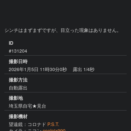
シンチはまずまずですが、目立った現象はありません。
ID
#131204
撮影日時
2026年1月5日 11時30分0秒
露出 1/4秒
撮影方法
自動露出
撮影地
埼玉県自宅★見台
撮影機材
望遠鏡：コロナド
P.S.T.
カメラ：ニコン
coolpix990