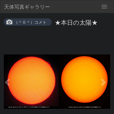
天体写真ギャラリー
Togg
navig
★本日の太陽★
（＾０＾）コメト