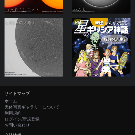
（＾０＾）コメト
ハム太
PR
8月8日の太陽面
ta-o
サイトマップ
ホーム
天体写真ギャラリーについて
利用規約
ログイン/新規登録
お問い合わせ
会社情報