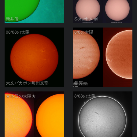
新井優
Sorachu-hai
08/08の太陽
8/8の太陽
天文バカボン町田支部
銀河☆
★本日の太陽★
8/08の太陽