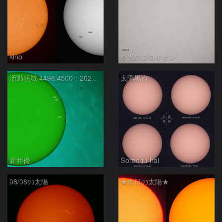
kino
小犬のプロキオン
活動領域 4498,4500：2026/08/08
太陽黒点
新井優
Sorachu-hai
08/08の太陽
★本日の太陽★