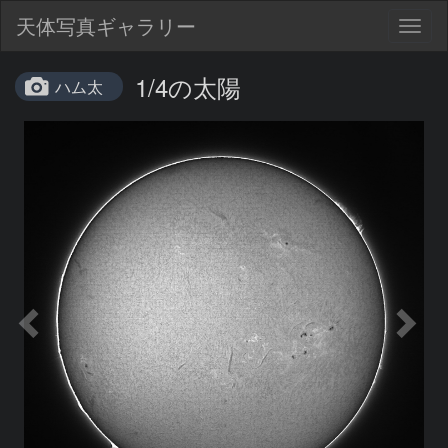
天体写真ギャラリー
Togg
navig
1/4の太陽
ハム太