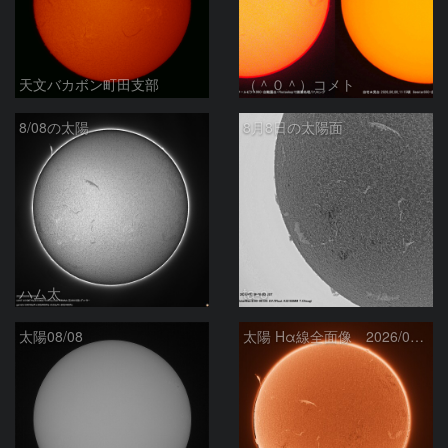
天文バカボン町田支部
（＾０＾）コメト
8/08の太陽
8月8日の太陽面
ハム太
ta-o
太陽08/08
太陽 Hα線全面像 2026/08/08