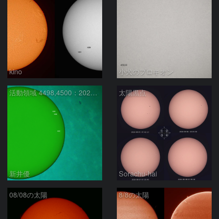
kino
小犬のプロキオン
活動領域 4498,4500：2026/08/08
太陽黒点
新井優
Sorachu-hai
08/08の太陽
8/8の太陽