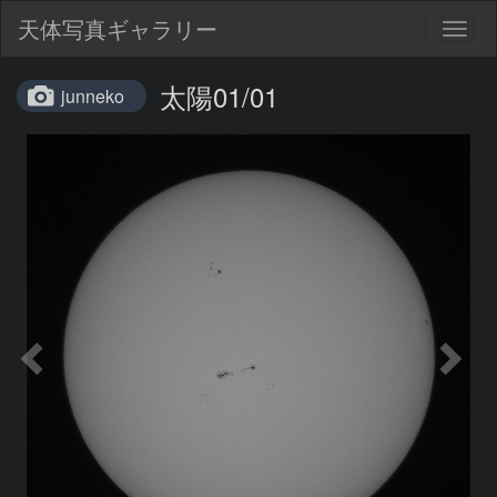
天体写真ギャラリー
Togg
navig
太陽01/01
junneko