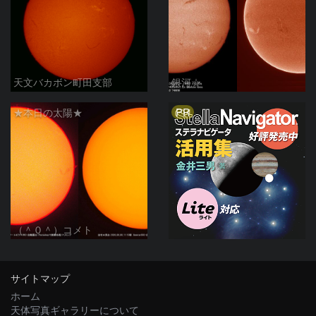
天文バカボン町田支部
銀河☆
PR
★本日の太陽★
（＾０＾）コメト
サイトマップ
ホーム
天体写真ギャラリーについて