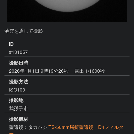
薄雲を通して撮影
ID
#131057
撮影日時
2026年1月1日 9時19分26秒
露出 1/1600秒
撮影方法
ISO100
撮影地
我孫子市
撮影機材
望遠鏡：タカハシ
TS-50mm屈折望遠鏡 D4フィルタ
ー