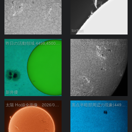
toritori
toritori
昨日の活動領域 4498,4500：2026/08/05
8/6朝の太陽(Hα中心付近、4498、4502付近)
新井優
Maki
太陽 Hα線全面像 2026/08/06
黒点半暗部周辺の現象(4498、4502付近)8/6