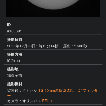
ID
#130691
撮影日時
2025年12月23日 9時19分14秒
露出 1/1600秒
撮影方法
ISO100
撮影地
我孫子市
撮影機材
望遠鏡：タカハシ
TS-50mm屈折望遠鏡 D4フィルタ
ー
カメラ：オリンパス
EPL-1