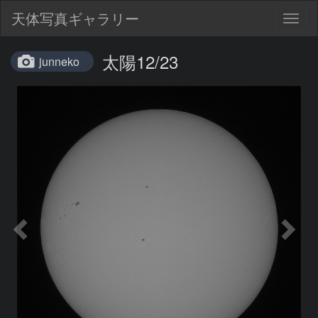
天体写真ギャラリー
Togg
navig
太陽12/23
junneko