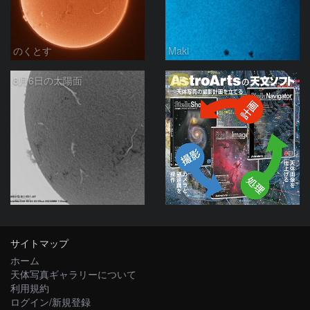
のくとす
Maki
PR
8月6日の太陽面
ta-o
サイトマップ
ホーム
天体写真ギャラリーについて
利用規約
ログイン/新規登録