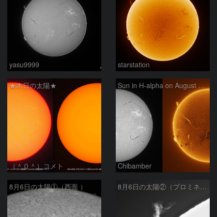
yasu9999
starstation
★本日の太陽★
Sun in H-alpha on August 6, 2026
（＾０＾）コメト
Chibamber
8月6日の太陽①（西面 ）
8月6日の太陽②（プロミネン北東縁 ）