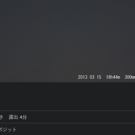
0秒
露出 4分
ポジット