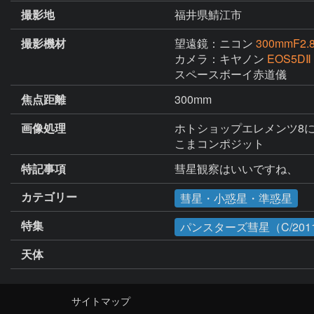
撮影地
福井県鯖江市
撮影機材
望遠鏡：ニコン
300mmF2.
カメラ：キヤノン
EOS5DⅡ
スペースボーイ赤道儀
焦点距離
300mm
画像処理
ホトショップエレメンツ8にて
こまコンポジット
特記事項
彗星観察はいいですね、
カテゴリー
彗星・小惑星・準惑星
特集
パンスターズ彗星（C/2011
天体
サイトマップ