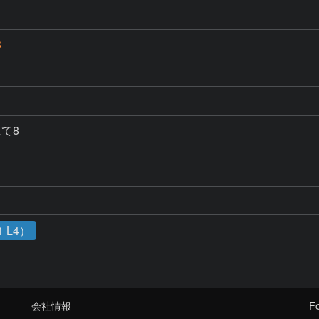
8
8

 L4）
会社情報
Fo