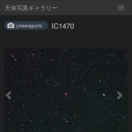
天体写真ギャラリー
Togg
navig
IC1470
y.kawaguchi