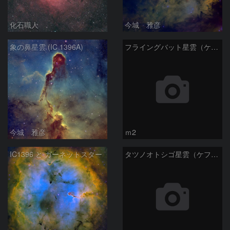
化石職人
今城 雅彦
象の鼻星雲 (IC 1396A)
フライングバット星雲（ケフェウス座）
今城 雅彦
ｍ2
IC1396 と ガーネットスター
タツノオトシゴ星雲（ケフェウス座）