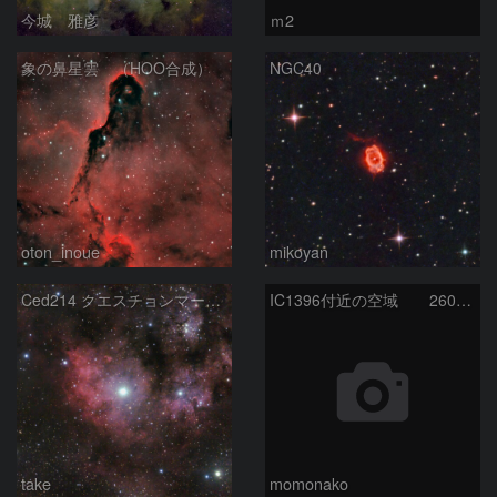
今城 雅彦
ｍ2
象の鼻星雲 （HOO合成）
NGC40
oton_inoue
mikoyan
Ced214 クエスチョンマーク星雲の“心臓部”
IC1396付近の空域 260720
take
momonako