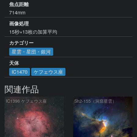
焦点距離
714mm
画像処理
15秒×13枚の加算平均
カテゴリー
星雲・星団・銀河
天体
IC1470
ケフェウス座
関連作品
IC1396 ケフェウス座
Sh2-155（洞窟星雲）