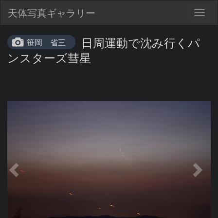
天体写真ギャラリー
Togg
navig
日周運動で沈み行くパ
笹岡 省三
ンスターズ彗星