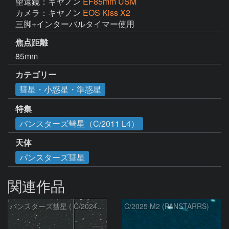
望遠鏡：キヤノン
EF85mm USM
カメラ：キヤノン
EOS Kiss X2
三脚+インターバルタイマー使用
焦点距離
85mm
カテゴリー
彗星・小惑星・準惑星
特集
パンスターズ彗星（C/2011 L4）
天体
パンスターズ彗星
関連作品
パンスターズ彗星 ( C/2024R4 )：2026/07/27
C/2025 M2 (PANSTARRS)