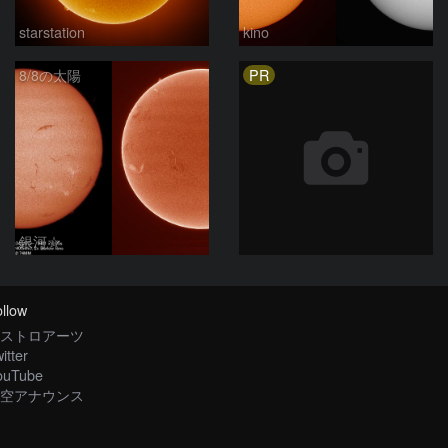
starstation
kino
PR
8/8の太陽
銀河☆
llow
ストロアーツ
itter
ouTube
空アナウンス