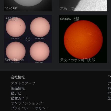
nekojun
大島 修
太陽黒点
08/08の太陽
Sorachu-hai
天文バカボン町田支部
会社情報
Fo
アストロアーツ
ア
製品情報
Tw
星ナビ
Y
星空ガイド
星
オンラインショップ
プライバシー・ポリシー