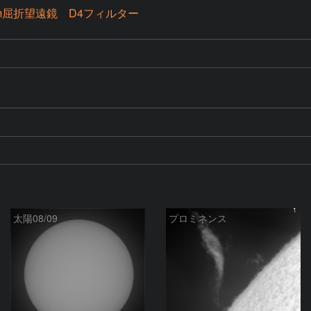
mm屈折望遠鏡 D4フィルター
太陽08/09
プロミネンス