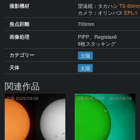
撮影機材
望遠鏡：タカハシ
TS-50
カメラ：オリンパス
EPL-1
焦点距離
700mm
画像処理
PIPP、Registax6

9枚スタッキング
カテゴリー
太陽
天体
太陽
関連作品
太陽 2026/08/09
活動領域 4498：2026/08/09