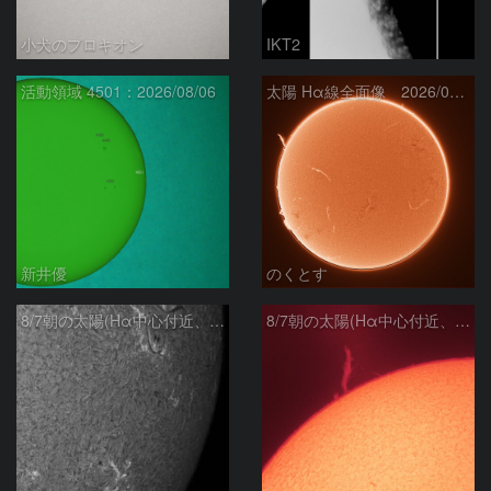
小犬のプロキオン
IKT2
活動領域 4501：2026/08/06
太陽 Hα線全面像 2026/08/07
新井優
のくとす
8/7朝の太陽(Hα中心付近、4498、4502付近)
8/7朝の太陽(Hα中心付近、プロミネンス)