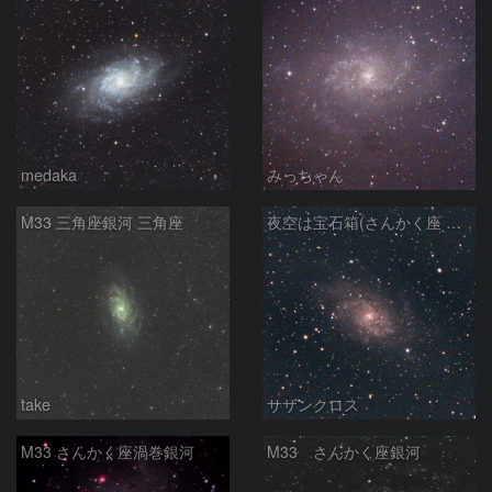
medaka
みっちゃん
M33 三角座銀河 三角座
夜空は宝石箱(さんかく座 M33) Seestar50
take
サザンクロス
M33 さんかく座渦巻銀河
M33 さんかく座銀河