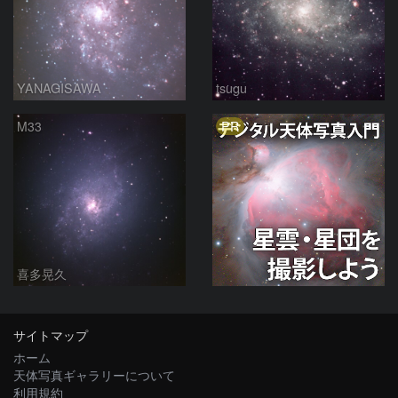
YANAGISAWA
tsugu
PR
M33
喜多晃久
サイトマップ
ホーム
天体写真ギャラリーについて
利用規約