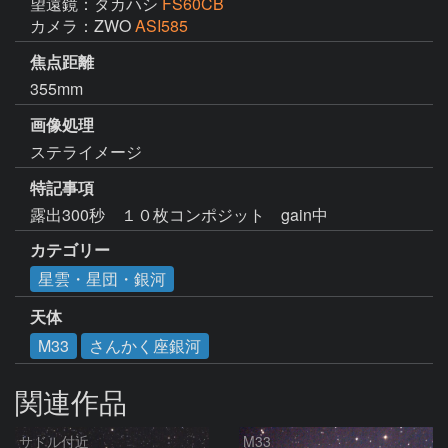
望遠鏡：タカハシ
FS60CB
カメラ：ZWO
ASI585
焦点距離
355mm
画像処理
ステライメージ
特記事項
露出300秒　１０枚コンポジット　gain中
カテゴリー
星雲・星団・銀河
天体
M33
さんかく座銀河
関連作品
サドル付近
M33