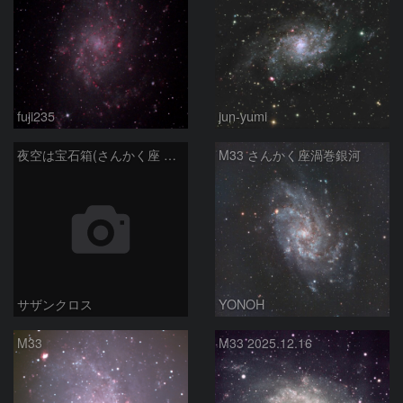
fuji235
jun-yumi
夜空は宝石箱(さんかく座 M33) Seestar50
M33 さんかく座渦巻銀河
サザンクロス
YONOH
M33
M33 2025.12.16