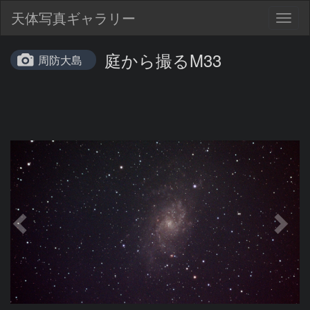
天体写真ギャラリー
Togg
navig
庭から撮るM33
周防大島