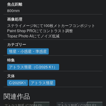
焦点距離
800mm
画像処理
ステライメージ9にて100枚メトカーフコンポジット

Paint Shop PROにてコントラスト調整

Topaz Photo AIにてノイズ低減
カテゴリー
彗星・小惑星・準惑星
特集
アトラス彗星（C/2025 K1）
天体
C/2025K1
アトラス彗星
関連作品
アトラス彗星 (C/2024J3)：2026/08/05
アトラス彗星 ( C/2022 E2 )：2026/07/27