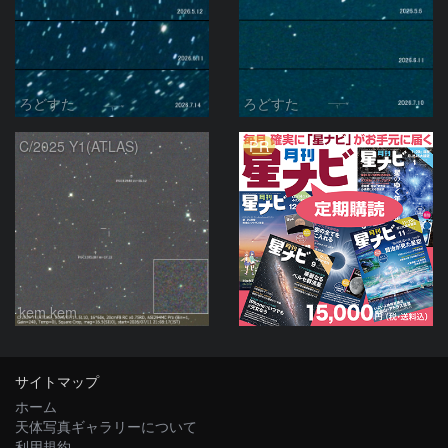
ろどすた
ろどすた
PR
C/2025 Y1(ATLAS)
kem.kem
サイトマップ
ホーム
天体写真ギャラリーについて
利用規約