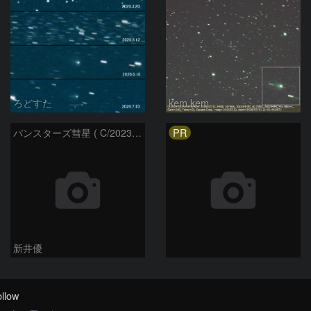
ろどすた
kem.kem
PR
パンスターズ彗星 ( C/2023R1 ) ：2026/05/20
新井優
llow