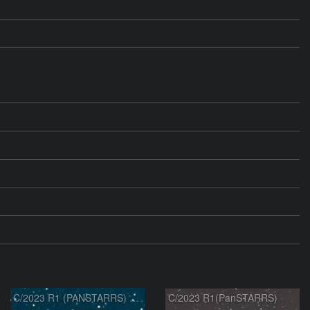
C/2023 R1 (PANSTARRS) の変化
C/2023 R1(PanSTARRS)