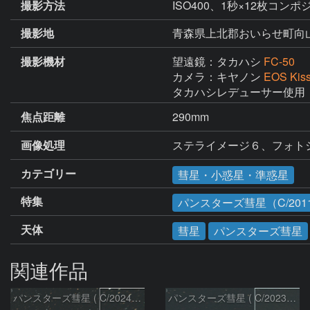
撮影方法
ISO400、1秒×12枚コンポ
撮影地
青森県上北郡おいらせ町向
撮影機材
望遠鏡：タカハシ
FC-50
カメラ：キヤノン
EOS Kis
タカハシレデューサー使用
焦点距離
290mm
画像処理
ステライメージ６、フォト
カテゴリー
彗星・小惑星・準惑星
特集
パンスターズ彗星（C/2011
天体
彗星
パンスターズ彗星
関連作品
パンスターズ彗星 ( C/2024R4 )：2026/07/27
パンスターズ彗星 ( C/2023R1 )：2026/07/09