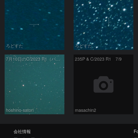
ろどすた
ろどすた
7月10日のC/2023 R1（パンスターズ彗星）
235P & C/2023 R1 7/9
hoshino-satori
masachin2
会社情報
Fo